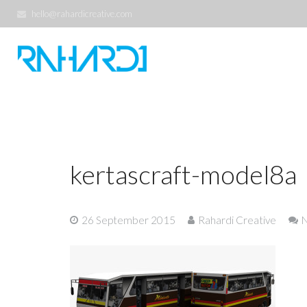
hello@rahardicreative.com
kertascraft-model8a
26 September 2015
Rahardi Creative