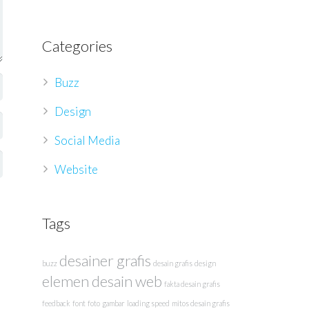
Categories
Buzz
Design
Social Media
Website
Tags
desainer grafis
buzz
desain grafis
design
elemen desain web
fakta desain grafis
feedback
font
foto
gambar
loading speed
mitos desain grafis