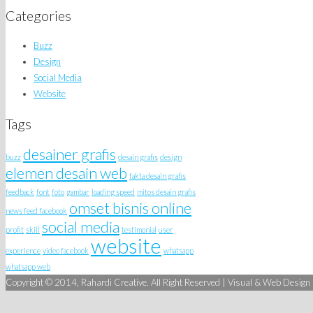
Categories
Buzz
Design
Social Media
Website
Tags
desainer grafis
buzz
desain grafis
design
elemen desain web
fakta desain grafis
feedback
font
foto
gambar
loading speed
mitos desain grafis
omset bisnis online
news feed facebook
social media
profit
skill
testimonial
user
website
experience
video facebook
whatsapp
whatsapp web
Copyright © 2014, Rahardi Creative. All Right Reserved | Visual & Web Design S