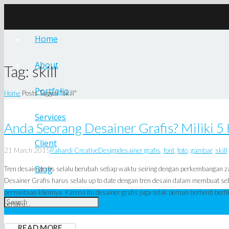
Home
About
Tag:
skill
Portfolio
Home
Posts Tagged "skill"
Services
Anda Seorang Desainer Grafis? Miliki 5 
Client
21 March 2015
Rahardi Creative
Design
desainer grafis
,
font
,
foto
,
gambar
,
skill
Blog
Tren desain grafis selalu berubah setiap waktu seiring dengan perkembangan
Desainer Grafis harus selalu up to date dengan tren desain dalam membuat 
permintaan kliennya. Karena itu desainer grafis juga tidak pernah berhenti be
berlaku…
READ MORE