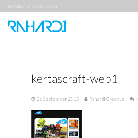
hello@rahardicreative.com
kertascraft-web1
26 September 2015
Rahardi Creative