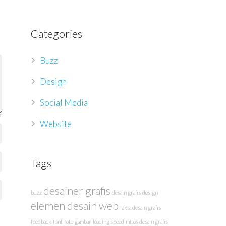
Categories
Buzz
Design
Social Media
Website
Tags
desainer grafis
buzz
desain grafis
design
elemen desain web
fakta desain grafis
feedback
font
foto
gambar
loading speed
mitos desain grafis