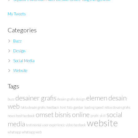
My Tweets
Categories
Buzz
Design
Social Media
Website
Tags
desainer grafis
elemen desain
buzz
desain grafis
design
web
fakta desain grafis
feedback
font
foto
gambar
loading speed
mitos desain grafis
omset bisnis online
social
news feed facebook
profit
skill
website
media
testimonial
user experience
video facebook
whatsapp
whatsapp web