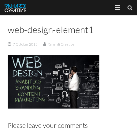
Home
web-design-element1
About
7 October 2015
Rahardi Creative
Portfolio
Services
Client
Blog
Please leave your comments