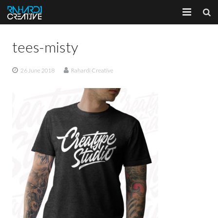
Home
tees-misty
About
26 June 2018
Rahardi Creative
Portfolio
Services
Client
Blog