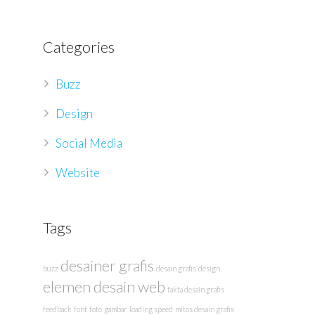
Categories
Buzz
Design
Social Media
Website
Tags
desainer grafis
buzz
desain grafis
design
elemen desain web
fakta desain grafis
feedback
font
foto
gambar
loading speed
mitos desain grafis