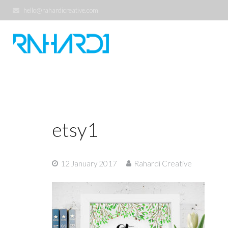
hello@rahardicreative.com
etsy1
12 January 2017
Rahardi Creative